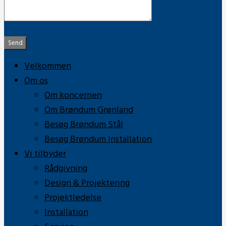
Send
Velkommen
Om os
Om koncernen
Om Brøndum Grønland
Besøg Brøndum Stål
Besøg Brøndum Installation
Vi tilbyder
Rådgivning
Design & Projektering
Projektledelse
Installation