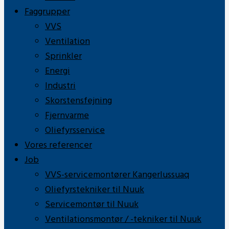
Faggrupper
VVS
Ventilation
Sprinkler
Energi
Industri
Skorstensfejning
Fjernvarme
Oliefyrsservice
Vores referencer
Job
VVS-servicemontører Kangerlussuaq
Oliefyrstekniker til Nuuk
Servicemontør til Nuuk
Ventilationsmontør / -tekniker til Nuuk