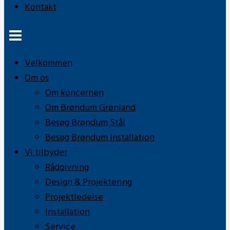
Kontakt
Velkommen
Om os
Om koncernen
Om Brøndum Grønland
Besøg Brøndum Stål
Besøg Brøndum Installation
Vi tilbyder
Rådgivning
Design & Projektering
Projektledelse
Installation
Service