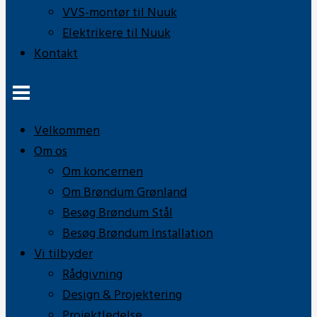
VVS-montør til Nuuk
Elektrikere til Nuuk
Kontakt
Velkommen
Om os
Om koncernen
Om Brøndum Grønland
Besøg Brøndum Stål
Besøg Brøndum Installation
Vi tilbyder
Rådgivning
Design & Projektering
Projektledelse