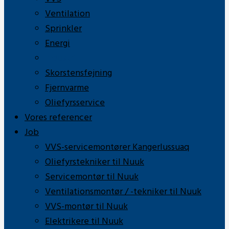
Ventilation
Sprinkler
Energi
Industri
Skorstensfejning
Fjernvarme
Oliefyrsservice
Vores referencer
Job
VVS-servicemontører Kangerlussuaq
Oliefyrstekniker til Nuuk
Servicemontør til Nuuk
Ventilationsmontør / -tekniker til Nuuk
VVS-montør til Nuuk
Elektrikere til Nuuk