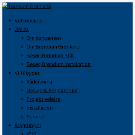
Velkommen
Om os
Om koncernen
Om Brøndum Grønland
Besøg Brøndum Stål
Besøg Brøndum Installation
Vi tilbyder
Rådgivning
Design & Projektering
Projektledelse
Installation
Service
Faggrupper
VVS