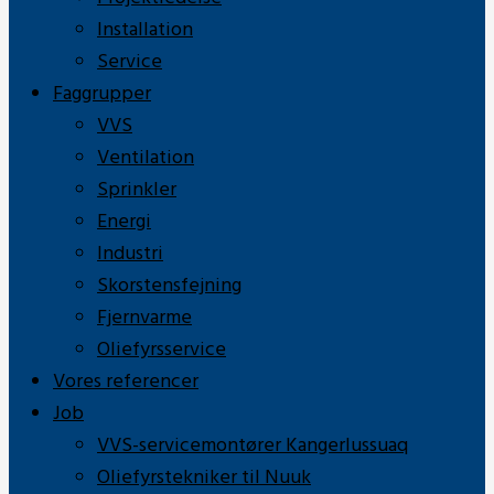
Installation
Service
Faggrupper
VVS
Ventilation
Sprinkler
Energi
Industri
Skorstensfejning
Fjernvarme
Oliefyrsservice
Vores referencer
Job
VVS-servicemontører Kangerlussuaq
Oliefyrstekniker til Nuuk