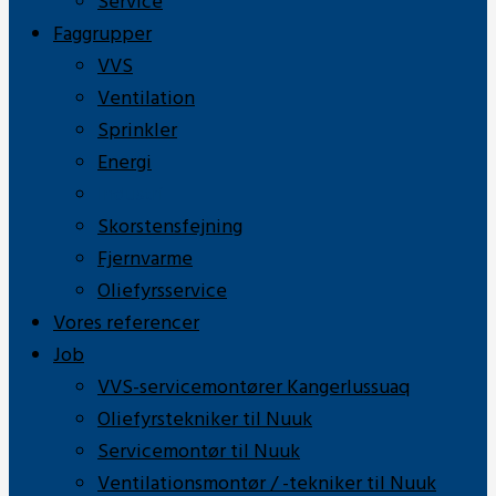
Service
Faggrupper
VVS
Ventilation
Sprinkler
Energi
Industri
Skorstensfejning
Fjernvarme
Oliefyrsservice
Vores referencer
Job
VVS-servicemontører Kangerlussuaq
Oliefyrstekniker til Nuuk
Servicemontør til Nuuk
Ventilationsmontør / -tekniker til Nuuk