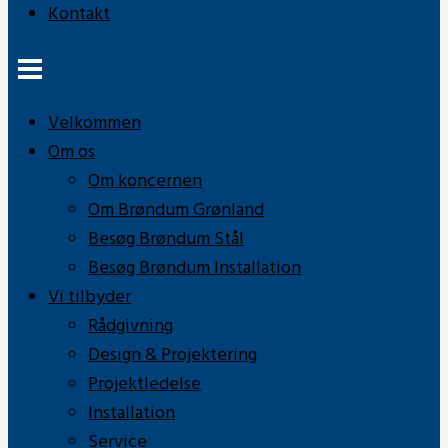
Kontakt
Velkommen
Om os
Om koncernen
Om Brøndum Grønland
Besøg Brøndum Stål
Besøg Brøndum Installation
Vi tilbyder
Rådgivning
Design & Projektering
Projektledelse
Installation
Service