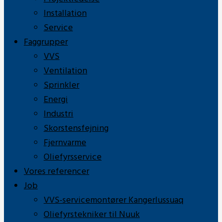
Installation
Service
Faggrupper
VVS
Ventilation
Sprinkler
Energi
Industri
Skorstensfejning
Fjernvarme
Oliefyrsservice
Vores referencer
Job
VVS-servicemontører Kangerlussuaq
Oliefyrstekniker til Nuuk