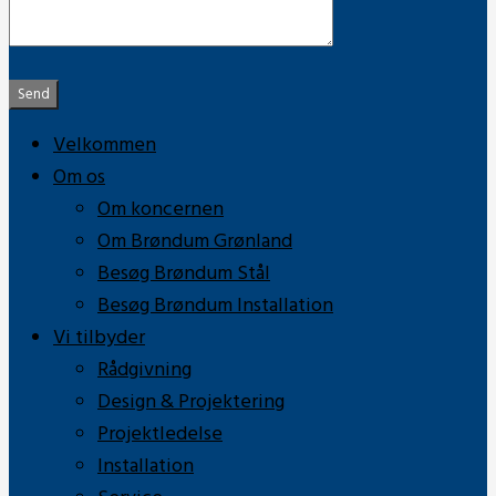
Send
Velkommen
Om os
Om koncernen
Om Brøndum Grønland
Besøg Brøndum Stål
Besøg Brøndum Installation
Vi tilbyder
Rådgivning
Design & Projektering
Projektledelse
Installation