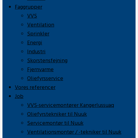
Faggrupper
VVS
Ventilation
Sprinkler
Energi
Industri
Skorstensfejning
Fjernvarme
Oliefyrsservice
Vores referencer
Job
VVS-servicemontører Kangerlussuaq
Oliefyrstekniker til Nuuk
Servicemontør til Nuuk
Ventilationsmontør / -tekniker til Nuuk