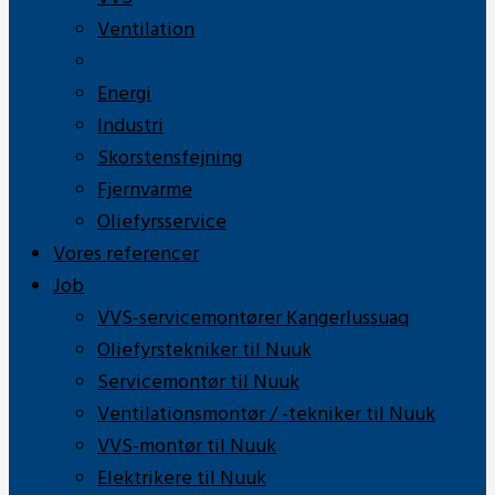
Ventilation
Sprinkler
Energi
Industri
Skorstensfejning
Fjernvarme
Oliefyrsservice
Vores referencer
Job
VVS-servicemontører Kangerlussuaq
Oliefyrstekniker til Nuuk
Servicemontør til Nuuk
Ventilationsmontør / -tekniker til Nuuk
VVS-montør til Nuuk
Elektrikere til Nuuk