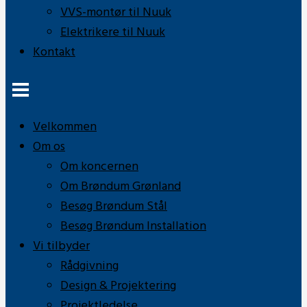
VVS-montør til Nuuk
Elektrikere til Nuuk
Kontakt
Velkommen
Om os
Om koncernen
Om Brøndum Grønland
Besøg Brøndum Stål
Besøg Brøndum Installation
Vi tilbyder
Rådgivning
Design & Projektering
Projektledelse