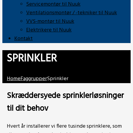
Servicemontør til Nuuk
Ventilationsmontør / -tekniker til Nuuk
VVS-montør til Nuuk
Elektrikere til Nuuk
Kontakt
SPRINKLER
Home
Faggrupper
Sprinkler
Skræddersyede sprinklerløsninger
til dit behov
Hvert år installerer vi flere tusinde sprinklere, som