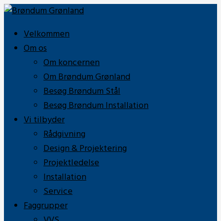
Velkommen
Om os
Om koncernen
Om Brøndum Grønland
Besøg Brøndum Stål
Besøg Brøndum Installation
Vi tilbyder
Rådgivning
Design & Projektering
Projektledelse
Installation
Service
Faggrupper
VVS