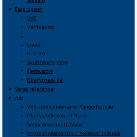
Service
Faggrupper
VVS
Ventilation
Sprinkler
Energi
Industri
Skorstensfejning
Fjernvarme
Oliefyrsservice
Vores referencer
Job
VVS-servicemontører Kangerlussuaq
Oliefyrstekniker til Nuuk
Servicemontør til Nuuk
Ventilationsmontør / -tekniker til Nuuk